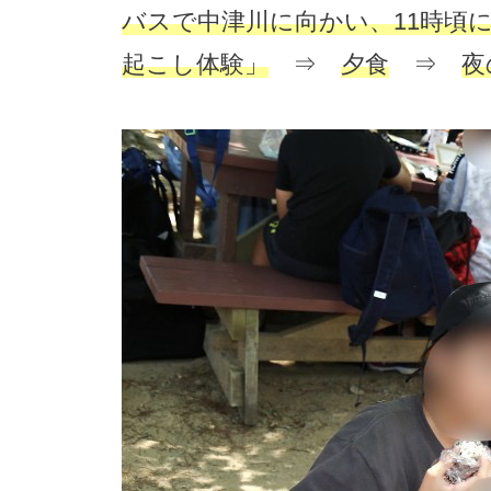
バスで中津川に向かい、11時頃
起こし体験」
⇒
夕食
⇒
夜