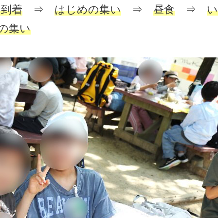
に到着
⇒
はじめの集い
⇒
昼食
⇒
い
の集い