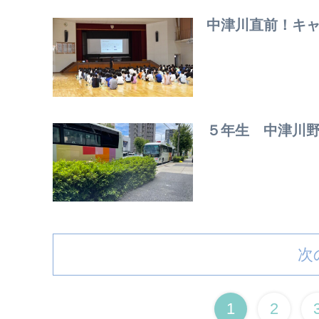
中津川直前！キ
５年生 中津川
次
1
2